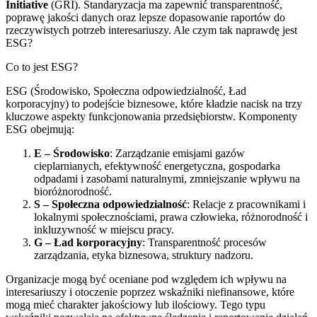
Initiative
(GRI). Standaryzacja ma zapewnić transparentność,
poprawę jakości danych oraz lepsze dopasowanie raportów do
rzeczywistych potrzeb interesariuszy. Ale czym tak naprawdę jest
ESG?
Co to jest ESG?
ESG (Środowisko, Społeczna odpowiedzialność, Ład
korporacyjny) to podejście biznesowe, które kładzie nacisk na trzy
kluczowe aspekty funkcjonowania przedsiębiorstw. Komponenty
ESG obejmują:
E – Środowisko
: Zarządzanie emisjami gazów
cieplarnianych, efektywność energetyczna, gospodarka
odpadami i zasobami naturalnymi, zmniejszanie wpływu na
bioróżnorodność.
S – Społeczna odpowiedzialność
: Relacje z pracownikami i
lokalnymi społecznościami, prawa człowieka, różnorodność i
inkluzywność w miejscu pracy.
G – Ład korporacyjny
: Transparentność procesów
zarządzania, etyka biznesowa, struktury nadzoru.
Organizacje mogą być oceniane pod względem ich wpływu na
interesariuszy i otoczenie poprzez wskaźniki niefinansowe, które
mogą mieć charakter jakościowy lub ilościowy. Tego typu