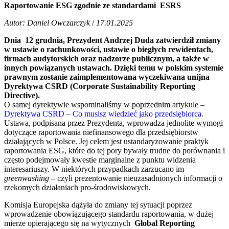
Raportowanie ESG zgodnie ze standardami ESRS
Autor: Daniel Owczarczyk
/
17.01.2025
Dnia 12 grudnia, Prezydent Andrzej Duda zatwierdził zmiany
w ustawie o rachunkowości, ustawie o biegłych rewidentach,
firmach audytorskich oraz nadzorze publicznym, a także w
innych powiązanych ustawach. Dzięki temu w polskim systemie
prawnym zostanie zaimplementowana wyczekiwana unijna
Dyrektywa CSRD (Corporate Sustainability Reporting
Directive).
O samej dyrektywie wspominaliśmy w poprzednim artykule –
Dyrektywa CSRD – Co musisz wiedzieć jako przedsiębiorca
.
Ustawa, podpisana przez Prezydenta, wprowadza jednolite wymogi
dotyczące raportowania niefinansowego dla przedsiębiorstw
działających w Polsce. Jej celem jest ustandaryzowanie praktyk
raportowania ESG, które do tej pory bywały trudne do porównania i
często podejmowały kwestie marginalne z punktu widzenia
interesariuszy. W niektórych przypadkach zarzucano im
greenwashing
– czyli prezentowanie nieuzasadnionych informacji o
rzekomych działaniach pro-środowiskowych.
Komisja Europejska dążyła do zmiany tej sytuacji poprzez
wprowadzenie obowiązującego standardu raportowania, w dużej
mierze opierającego się na wytycznych
Global Reporting