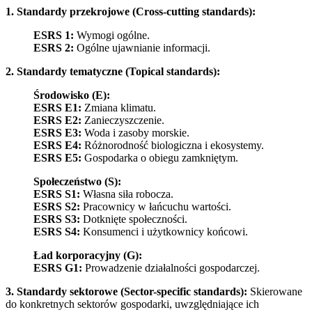
1. Standardy przekrojowe (Cross-cutting standards):
ESRS 1:
Wymogi ogólne.
ESRS 2:
Ogólne ujawnianie informacji.
2. Standardy tematyczne (Topical standards):
Środowisko (E):
ESRS E1:
Zmiana klimatu.
ESRS E2:
Zanieczyszczenie.
ESRS E3:
Woda i zasoby morskie.
ESRS E4:
Różnorodność biologiczna i ekosystemy.
ESRS E5:
Gospodarka o obiegu zamkniętym.
Społeczeństwo (S):
ESRS S1:
Własna siła robocza.
ESRS S2:
Pracownicy w łańcuchu wartości.
ESRS S3:
Dotknięte społeczności.
ESRS S4:
Konsumenci i użytkownicy końcowi.
Ład korporacyjny (G):
ESRS G1:
Prowadzenie działalności gospodarczej.
3. Standardy sektorowe (Sector-specific standards):
Skierowane
do konkretnych sektorów gospodarki, uwzględniające ich