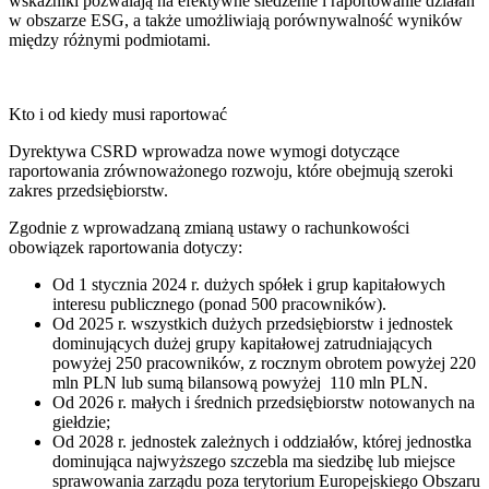
wskaźniki pozwalają na efektywne śledzenie i raportowanie działań
w obszarze ESG, a także umożliwiają porównywalność wyników
między różnymi podmiotami.
Kto i od kiedy musi raportować
Dyrektywa CSRD wprowadza nowe wymogi dotyczące
raportowania zrównoważonego rozwoju, które obejmują szeroki
zakres przedsiębiorstw.
Zgodnie z wprowadzaną zmianą ustawy o rachunkowości
obowiązek raportowania dotyczy:
Od 1 stycznia 2024 r. dużych spółek i grup kapitałowych
interesu publicznego (ponad 500 pracowników).
Od 2025 r. wszystkich dużych przedsiębiorstw i jednostek
dominujących dużej grupy kapitałowej zatrudniających
powyżej 250 pracowników, z rocznym obrotem powyżej 220
mln PLN lub sumą bilansową powyżej 110 mln PLN.
Od 2026 r. małych i średnich przedsiębiorstw notowanych na
giełdzie;
Od 2028 r. jednostek zależnych i oddziałów, której jednostka
dominująca najwyższego szczebla ma siedzibę lub miejsce
sprawowania zarządu poza terytorium Europejskiego Obszaru