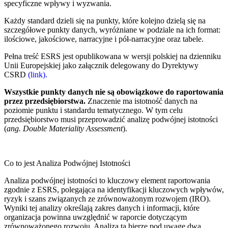
specyficzne wpływy i wyzwania.
Każdy standard dzieli się na punkty, które kolejno dzielą się na
szczegółowe punkty danych, wyróżniane w podziale na ich format:
ilościowe, jakościowe, narracyjne i pół-narracyjne oraz tabele.
Pełna treść ESRS jest opublikowana w wersji polskiej na dzienniku
Unii Europejskiej jako załącznik delegowany do Dyrektywy
CSRD
(link).
Wszystkie punkty danych nie są obowiązkowe do raportowania
przez przedsiębiorstwa.
Znaczenie ma istotność danych na
poziomie punktu i standardu tematycznego. W tym celu
przedsiębiorstwo musi przeprowadzić analizę podwójnej istotności
(
ang. Double Materiality Assessment
).
Co to jest Analiza Podwójnej Istotności
Analiza podwójnej istotności to kluczowy element raportowania
zgodnie z ESRS, polegająca na identyfikacji kluczowych wpływów,
ryzyk i szans związanych ze zrównoważonym rozwojem (IRO).
Wyniki tej analizy określają zakres danych i informacji, które
organizacja powinna uwzględnić w raporcie dotyczącym
zrównoważonego rozwoju. Analiza ta bierze pod uwagę dwa