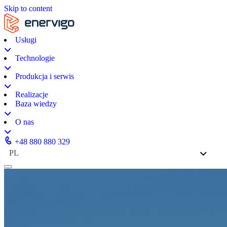
Skip to content
Usługi
Technologie
Produkcja i serwis
Realizacje
Baza wiedzy
O nas
+48 880 880 329
PL