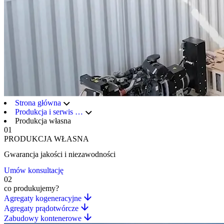
Strona główna
Produkcja i serwis
…
Produkcja własna
01
PRODUKCJA WŁASNA
Gwarancja jakości i niezawodności
Umów konsultację
02
co produkujemy?
Agregaty kogeneracyjne
Agregaty prądotwórcze
Zabudowy kontenerowe