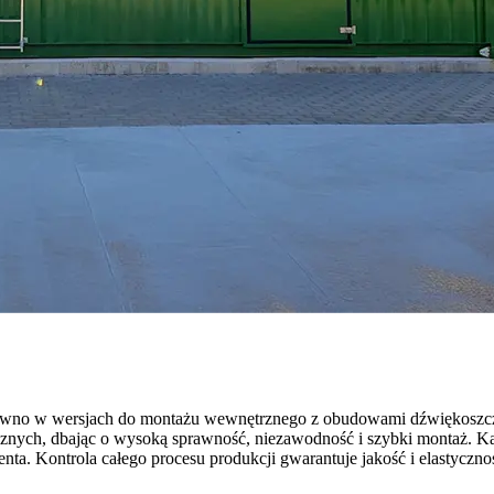
ówno w wersjach do montażu wewnętrznego z obudowami dźwiękoszcze
znych, dbając o wysoką sprawność, niezawodność i szybki montaż. K
ienta. Kontrola całego procesu produkcji gwarantuje jakość i elastyczn