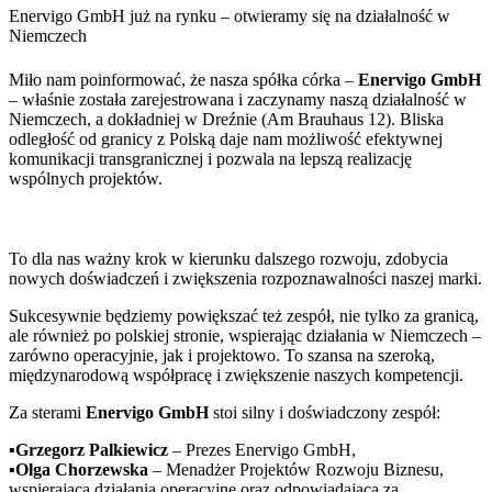
Enervigo GmbH już na rynku – otwieramy się na działalność w
Niemczech
Miło nam poinformować, że nasza spółka córka –
Enervigo GmbH
– właśnie została zarejestrowana i zaczynamy naszą działalność w
Niemczech, a dokładniej w Dreźnie (Am Brauhaus 12). Bliska
odległość od granicy z Polską daje nam możliwość efektywnej
komunikacji transgranicznej i pozwala na lepszą realizację
wspólnych projektów.
To dla nas ważny krok w kierunku dalszego rozwoju, zdobycia
nowych doświadczeń i zwiększenia rozpoznawalności naszej marki.
Sukcesywnie będziemy powiększać też zespół, nie tylko za granicą,
ale również po polskiej stronie, wspierając działania w Niemczech –
zarówno operacyjnie, jak i projektowo. To szansa na szeroką,
międzynarodową współpracę i zwiększenie naszych kompetencji.
Za sterami
Enervigo GmbH
stoi silny i doświadczony zespół:
▪️
Grzegorz Palkiewicz
– Prezes Enervigo GmbH,
▪️
Olga Chorzewska
– Menadżer Projektów Rozwoju Biznesu,
wspierająca działania operacyjne oraz odpowiadająca za